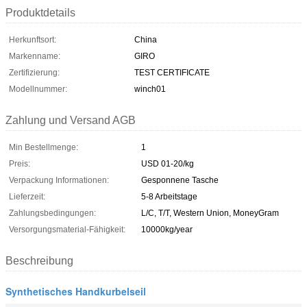
Produktdetails
Herkunftsort:
China
Markenname:
GIRO
Zertifizierung:
TEST CERTIFICATE
Modellnummer:
winch01
Zahlung und Versand AGB
Min Bestellmenge:
1
Preis:
USD 01-20/kg
Verpackung Informationen:
Gesponnene Tasche
Lieferzeit:
5-8 Arbeitstage
Zahlungsbedingungen:
L/C, T/T, Western Union, MoneyGram
Versorgungsmaterial-Fähigkeit:
10000kg/year
Beschreibung
Synthetisches Handkurbelseil