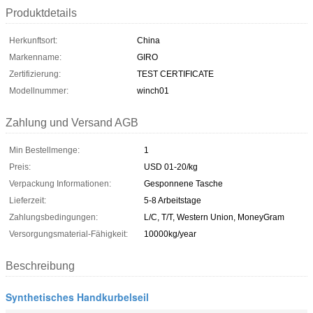
Produktdetails
Herkunftsort:
China
Markenname:
GIRO
Zertifizierung:
TEST CERTIFICATE
Modellnummer:
winch01
Zahlung und Versand AGB
Min Bestellmenge:
1
Preis:
USD 01-20/kg
Verpackung Informationen:
Gesponnene Tasche
Lieferzeit:
5-8 Arbeitstage
Zahlungsbedingungen:
L/C, T/T, Western Union, MoneyGram
Versorgungsmaterial-Fähigkeit:
10000kg/year
Beschreibung
Synthetisches Handkurbelseil