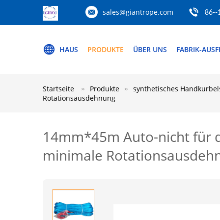
sales@giantrope.com
86--
HAUS
PRODUKTE
ÜBER UNS
FABRIK-AUS
Startseite
Produkte
synthetisches Handkurbels
Rotationsausdehnung
14mm*45m Auto-nicht für d
minimale Rotationsausdeh