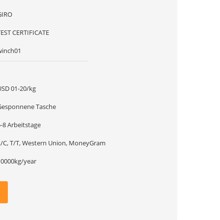
GIRO
TEST CERTIFICATE
winch01
1
USD 01-20/kg
Gesponnene Tasche
-8 Arbeitstage
L/C, T/T, Western Union, MoneyGram
10000kg/year