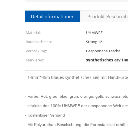
Detailinformationen
Produkt-Beschrei
Material:
UHMWPE
Baumaschinen:
Strang 12
Verpackung:
Gesponnene Tasche
synthetisches atv H
Markieren:
-
14mm*45m blaues synthetisches Seil mit Handkurbel
-
Farbe: Rot, grau, blau, grün, orange, gelb, schwarz, etc
-
stärkste das 100% UHMWPE der umsponnene Welt des 
-
Kostenloser Versand
-
Mit Polyurethan-Beschichtung, die Formstabilität erhöht