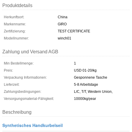
Produktdetails
Herkunftsort:
China
Markenname:
GIRO
Zertifizierung:
TEST CERTIFICATE
Modellnummer:
winch01
Zahlung und Versand AGB
Min Bestellmenge:
1
Preis:
USD 01-20/kg
Verpackung Informationen:
Gesponnene Tasche
Lieferzeit:
5-8 Arbeitstage
Zahlungsbedingungen:
L/C, T/T, Western Union,
Versorgungsmaterial-Fähigkeit:
10000kg/year
Beschreibung
Synthetisches Handkurbelseil