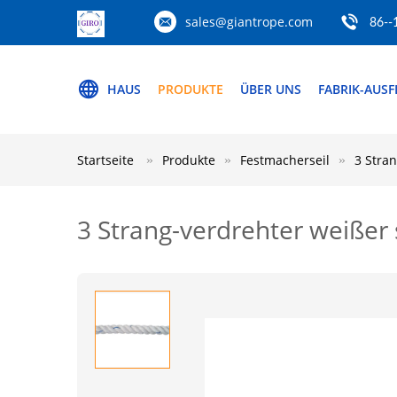
sales@giantrope.com
86--
HAUS
PRODUKTE
ÜBER UNS
FABRIK-AUS
Startseite
Produkte
Festmacherseil
3 Stran
3 Strang-verdrehter weißer 