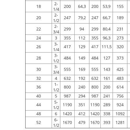
2-
18
200
64,3
200
53,9
155
1/4
2-
20
247
79,2
247
66,7
189
1/2
2-
22
299
94
299
80,4
231
3/4
24
3
355
112
355
96,3
273
3-
26
417
129
417
111,5
320
1/4
3-
28
484
149
484
127
373
1/2
3-
30
555
169
555
143
425
3/4
32
4
632
192
632
161
483
1-
36
800
240
800
200
614
1/2
40
5
987
294
987
241
756
5-
44
1190
351
1190
289
924
1/2
48
6
1420
412
1420
338
1092
6-
52
1670
479
1670
393
1281
1/2