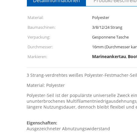
Detailinformationen
Produkt-Beschrei
Material:
Polyester
Baumaschinen:
3/8/12/24 Strang
Verpackung:
Gesponnene Tasche
Durchmesser:
16mm (Durchmesser kann
Marineankertau
Boot
Markieren:
,
3 Strang-verdrehtes weißes Polyester-Festmacher-Seil
Material: Polyester
Polyester-Seil ist der populärste universelle Zweck ein
ununterbrochenes Multifilamentniedrigausdehnungsgar
längere Nutzungsdauer, dennoch bleibt flexibel und
Eigenschaften:
Ausgezeichneter Abnutzungswiderstand