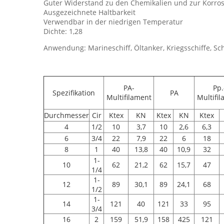
Guter Widerstand zu den Chemikalien und zur Korro
Ausgezeichnete Haltbarkeit
Verwendbar in der niedrigen Temperatur
Dichte: 1,28
Anwendung: Marineschiff, Öltanker, Kriegsschiffe, Sc
PA-
Pp.
Spezifikation
PA
Multifilament
Multifi
Durchmesser
Cir
Ktex
KN
Ktex
KN
Ktex
4
1/2
10
3,7
10
2,6
6,3
6
3/4
22
7,9
22
6
18
8
1
40
13,8
40
10,9
32
1-
10
62
21,2
62
15,7
47
1/4
1-
12
89
30,1
89
24,1
68
1/2
1-
14
121
40
121
33
95
3/4
16
2
159
51,9
158
425
121