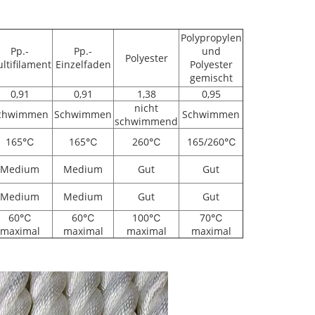
Polypropylen
Pp.-
Pp.-
und
Polyester
ltifilament
Einzelfaden
Polyester
gemischt
0,91
0,91
1,38
0,95
nicht
chwimmen
Schwimmen
Schwimmen
schwimmend
165℃
165℃
260℃
165/260℃
Medium
Medium
Gut
Gut
Medium
Medium
Gut
Gut
60℃
60℃
100℃
70℃
maximal
maximal
maximal
maximal