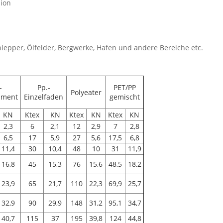
sion
hlepper, Ölfelder, Bergwerke, Hafen und andere Bereiche etc.
-
Pp.-
PET/PP
Polyeater
lament
Einzelfaden
gemischt
KN
Ktex
KN
Ktex
KN
Ktex
KN
2,3
6
2,1
12
2,9
7
2,8
6,5
17
5,9
27
5,6
17,5
6,8
11,4
30
10,4
48
10
31
11,9
16,8
45
15,3
76
15,6
48,5
18,2
23,9
65
21,7
110
22,3
69,9
25,7
32,9
90
29,9
148
31,2
95,1
34,7
40,7
115
37
195
39,8
124
44,8