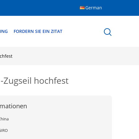
German
DUNG
FORDERN SIE EIN ZITAT
chfest
-Zugseil hochfest
rmationen
China
GIRO