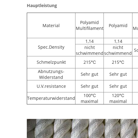
Hauptleistung
Polyamid
Material
Polyamid
Multifilament
Mu
1,14
1,14
Spec.Density
nicht
nicht
S
schwimmend
schwimmend
Schmelzpunkt
215℃
215℃
Abnutzungs-
Sehr gut
Sehr gut
Widerstand
U.V.resistance
Sehr gut
Sehr gut
100℃
120℃
Temperaturwiderstand
maximal
maximal