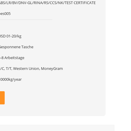
ABS/LR/BV/DNV-GL/RINA/RS/CCS/NK/TEST CERTIFICATE
pes005
1
USD 01-20/kg
Gesponnene Tasche
-8 Arbeitstage
L/C, T/T, Western Union, MoneyGram
10000kg/year