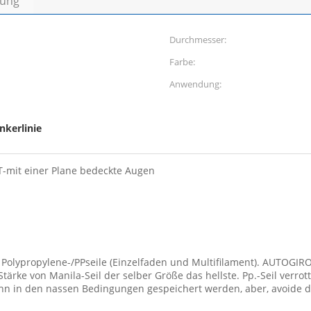
bung
Durchmesser:
Farbe:
Anwendung:
nkerlinie
FT-mit einer Plane bedeckte Augen
Polypropylene-/PPseile (Einzelfaden und Multifilament). AUTOGIRO-LI
tärke von Manila-Seil der selber Größe das hellste. Pp.-Seil verrot
nn in den nassen Bedingungen gespeichert werden, aber, avoide d