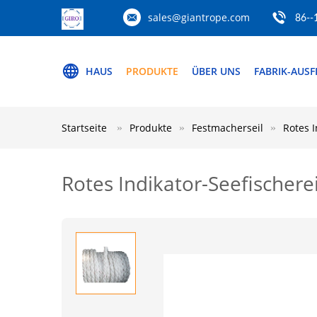
sales@giantrope.com
86--
HAUS
PRODUKTE
ÜBER UNS
FABRIK-AUS
Startseite
Produkte
Festmacherseil
Rotes I
Rotes Indikator-Seefischerei