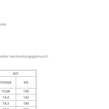
sion
rieller Hochleistungsgebrauch
B/S
TONNE
KN
10,08
106
14,4
142
18,3
180