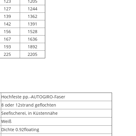
123
1205
127
1244
139
1362
142
1391
156
1528
167
1636
193
1892
225
2205
Hochfeste pp.-AUTOGIRO-Faser
8 oder 12strand geflochten
Seefischerei, in Küstennähe
Weiß
Dichte 0.92floating