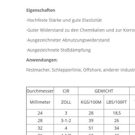
Eigenschaften
·Hochfeste Stärke und gute Elastizität
·Guter Widerstand zu den Chemikalien und zur Korro
·Ausgezeichneter Abnutzungswiderstand
·Ausgezeichnete Stoßdämpfung
Anwendungen:
Festmacher, Schlepperlinie, Offshore, anderer indust
Durchmesser
CIR
GEWICHT
Millimeter
ZOLL
KGS/100M
LBS/100FT
24
3
28
18,5
28
3-1-2
39
26
32
4
51
34