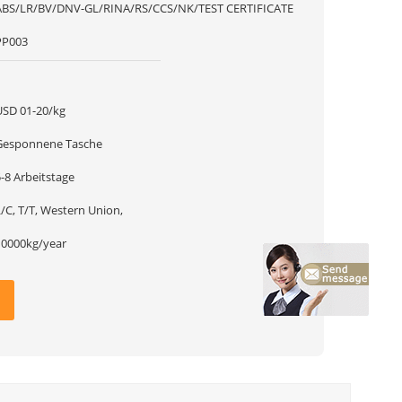
ABS/LR/BV/DNV-GL/RINA/RS/CCS/NK/TEST CERTIFICATE
PP003
1
USD 01-20/kg
Gesponnene Tasche
-8 Arbeitstage
/C, T/T, Western Union,
10000kg/year