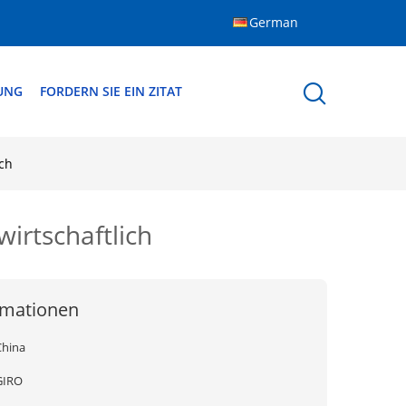
German
DUNG
FORDERN SIE EIN ZITAT
ich
wirtschaftlich
rmationen
China
GIRO