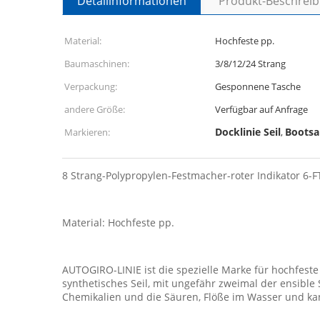
Detailinformationen
Produkt-Beschrei
Material:
Hochfeste pp.
Baumaschinen:
3/8/12/24 Strang
Verpackung:
Gesponnene Tasche
andere Größe:
Verfügbar auf Anfrage
Docklinie Seil
Bootsa
Markieren:
,
8 Strang-Polypropylen-Festmacher-roter Indikator 6-
Material: Hochfeste pp.
AUTOGIRO-LINIE ist die spezielle Marke für hochfeste 
synthetisches Seil, mit ungefähr zweimal der ensible S
Chemikalien und die Säuren, Flöße im Wasser und ka