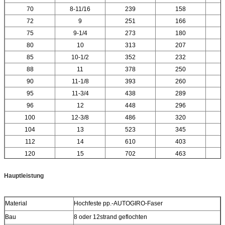
70
8-11/16
239
158
72
9
251
166
75
9-1/4
273
180
80
10
313
207
85
10-1/2
352
232
88
11
378
250
90
11-1/8
393
260
95
11-3/4
438
289
96
12
448
296
100
12-3/8
486
320
104
13
523
345
112
14
610
403
120
15
702
463
Hauptleistung
Material
Hochfeste pp.-AUTOGIRO-Faser
Bau
8 oder 12strand geflochten