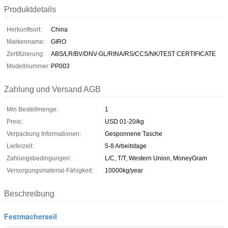
Produktdetails
Herkunftsort:
China
Markenname:
GIRO
Zertifizierung:
ABS/LR/BV/DNV-GL/RINA/RS/CCS/NK/TEST CERTIFICATE
Modellnummer:
PP003
Zahlung und Versand AGB
Min Bestellmenge:
1
Preis:
USD 01-20/kg
Verpackung Informationen:
Gesponnene Tasche
Lieferzeit:
5-8 Arbeitstage
Zahlungsbedingungen:
L/C, T/T, Western Union, MoneyGram
Versorgungsmaterial-Fähigkeit:
10000kg/year
Beschreibung
Festmacherseil