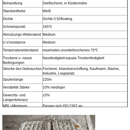
Behandlung
Seefischerei, in Küstennähe
Standardfarbe
Weiß
Dichte
Dichte 0.92floating
Schmelzpunkt
165℃
Abnutzungs-Widerstand
Medium
U.V.resistance
Medium
Temperaturwiderstand
maximales ununterbrochenes 70℃
Trockene u. nasse
Nassfestigkeit equala Trockenfestigkeit
Bedingungen
Strecke des Gebrauches
Fischerei, Inlandverschiffung, Kaufmann, Marine,
Industrie, Liegeplatz
Spulenlänge
220m
Verstärkte Stärke
10% niedriger
Gewichts- und
±5%
Längentoleranz
MBL=Minimum-
Passen sich ISO 2307 an
Bruchlast
Andere Größen
Verfügbar auf Anfrage