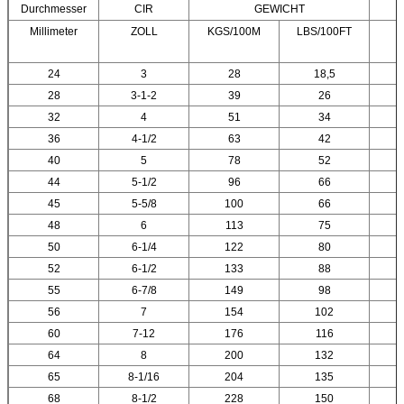
Durchmesser
CIR
GEWICHT
Millimeter
ZOLL
KGS/100M
LBS/100FT
T
24
3
28
18,5
28
3-1-2
39
26
32
4
51
34
36
4-1/2
63
42
40
5
78
52
44
5-1/2
96
66
45
5-5/8
100
66
48
6
113
75
50
6-1/4
122
80
52
6-1/2
133
88
55
6-7/8
149
98
56
7
154
102
60
7-12
176
116
64
8
200
132
65
8-1/16
204
135
68
8-1/2
228
150