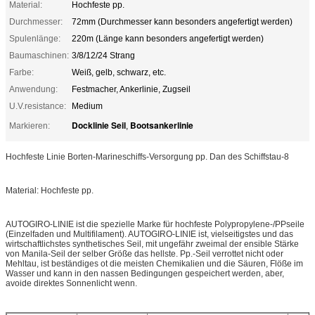
Material:
Hochfeste pp.
Durchmesser:
72mm (Durchmesser kann besonders angefertigt werden)
Spulenlänge:
220m (Länge kann besonders angefertigt werden)
Baumaschinen:
3/8/12/24 Strang
Farbe:
Weiß, gelb, schwarz, etc.
Anwendung:
Festmacher, Ankerlinie, Zugseil
U.V.resistance:
Medium
Docklinie Seil
Bootsankerlinie
Markieren:
,
Hochfeste Linie Borten-Marineschiffs-Versorgung pp. Dan des Schiffstau-8
Material: Hochfeste pp.
AUTOGIRO-LINIE ist die spezielle Marke für hochfeste Polypropylene-/PPseile
(Einzelfaden und Multifilament). AUTOGIRO-LINIE ist, vielseitigstes und das
wirtschaftlichstes synthetisches Seil, mit ungefähr zweimal der ensible Stärke
von Manila-Seil der selber Größe das hellste. Pp.-Seil verrottet nicht oder
Mehltau, ist beständiges ot die meisten Chemikalien und die Säuren, Flöße im
Wasser und kann in den nassen Bedingungen gespeichert werden, aber,
avoide direktes Sonnenlicht wenn.