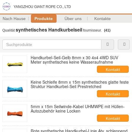
YANGZHOU GIANT ROPE CO., LTD
Nach Hause
Produkte
Über uns
Kontakte
synthetisches Handkurbelseil
Qualität
fournisseur.
(41)
Handkurbel-Seil-Gelb 8mm x 30 4x4 4WD SUV
Meter synthetisches keine Wasseraufnahme
Kontakt
Keine Schleife 8mm x 15m synthetisches glatte feste
Struktur Handkurbel-Seil Prestretched
Kontakt
5mm x 15m Seilwinde-Kabel UHMWPE mit Hüllen-
Autozubehör keine Locken
Kontakt
Rote synthetische Handkurbel-Linie Atv, schleppend,