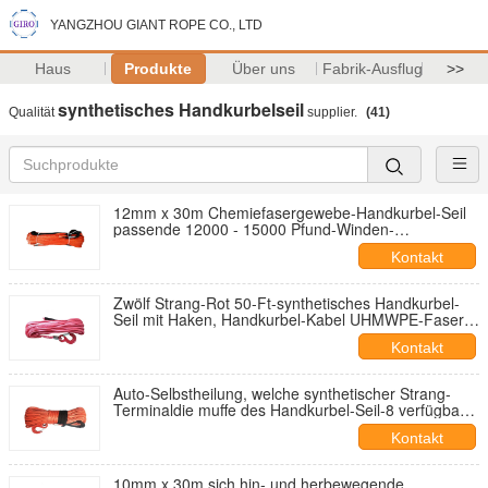
YANGZHOU GIANT ROPE CO., LTD
Haus
Produkte
Über uns
Fabrik-Ausflug
>>
synthetisches Handkurbelseil
Qualität
supplier.
(41)
12mm x 30m Chemiefasergewebe-Handkurbel-Seil
passende 12000 - 15000 Pfund-Winden-
verschiedene Farben
Kontakt
Zwölf Strang-Rot 50-Ft-synthetisches Handkurbel-
Seil mit Haken, Handkurbel-Kabel UHMWPE-Faser-
4x4
Kontakt
Auto-Selbstheilung, welche synthetischer Strang-
Terminaldie muffe des Handkurbel-Seil-8 verfügbar
manipuliert
Kontakt
10mm x 30m sich hin- und herbewegende