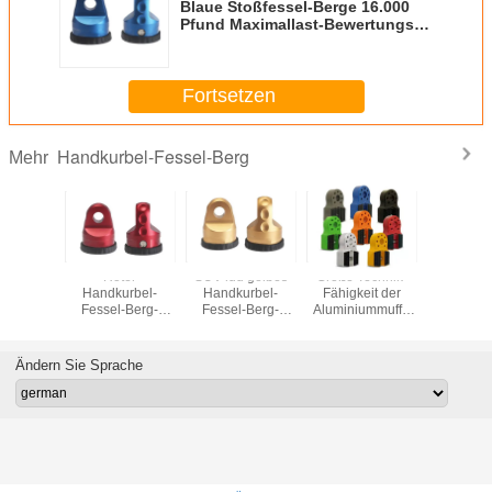
Blaue Stoßfessel-Berge 16.000
Pfund Maximallast-Bewertungs-
Billet-Bau
Fortsetzen
Handkurbel-Fessel-Berg
Mehr
urbel-
Roter
SUV lud gelbes
Große Technik-
Personifi
ien
Handkurbel-
Handkurbel-
Fähigkeit der
Farbsch
urbel-
Fessel-Berg-
Fessel-Berg-
Aluminiummuffe
Freigabe-
-Berg-
Haken-Muffen-
Aluminiumlegierungs-
Flatlink-Fessel-
Handku
chutz-
Ersatz Off Road
Sitz-
leichten
Wiederau
n Utv Atv
schnell entfernt
Chemiefasergewebe-
Handhabung
Jeep-Fe
Ändern Sie Sprache
ügbar
Seil
Ber