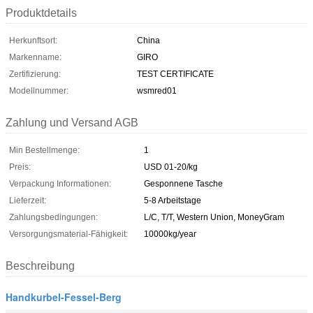
Produktdetails
Herkunftsort:
China
Markenname:
GIRO
Zertifizierung:
TEST CERTIFICATE
Modellnummer:
wsmred01
Zahlung und Versand AGB
Min Bestellmenge:
1
Preis:
USD 01-20/kg
Verpackung Informationen:
Gesponnene Tasche
Lieferzeit:
5-8 Arbeitstage
Zahlungsbedingungen:
L/C, T/T, Western Union, MoneyGram
Versorgungsmaterial-Fähigkeit:
10000kg/year
Beschreibung
Handkurbel-Fessel-Berg