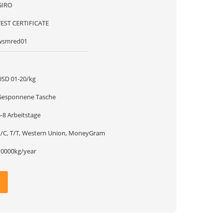
GIRO
TEST CERTIFICATE
wsmred01
1
USD 01-20/kg
Gesponnene Tasche
-8 Arbeitstage
L/C, T/T, Western Union, MoneyGram
10000kg/year