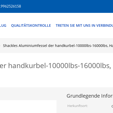
19962526158
FLUG
QUALITÄTSKONTROLLE
TRETEN SIE MIT UNS IN VERBIN
Shackles Aluminiumfessel der handkurbel-10000lbs-16000lbs, 
der handkurbel-10000lbs-16000lbs
Grundlegende Info
Herkunftsort: