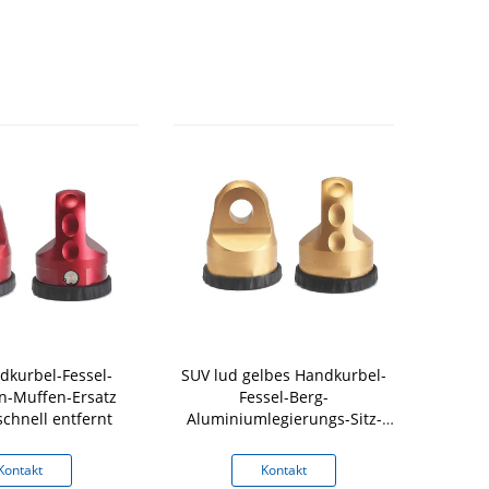
dkurbel-Fessel-
SUV lud gelbes Handkurbel-
Personifizi
n-Muffen-Ersatz
Fessel-Berg-
Freigabe-Fe
schnell entfernt
Aluminiumlegierungs-Sitz-
Wiederaufna
Chemiefasergewebe-Seil
Kontakt
Kontakt
K