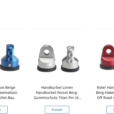
sel-Berge
Handkurbel-Linien
Roter Han
ximallast-
Handkurbel-Fessel-Berg-
Berg-Hake
llet-Bau
Gummischutz-Titan Pin Utv
Off Road 
Atv verfügbar
t
Kontakt