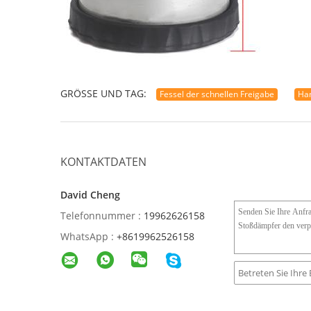
GRÖSSE UND TAG:
Fessel der schnellen Freigabe
Han
KONTAKTDATEN
David Cheng
Telefonnummer :
19962626158
WhatsApp :
+8619962526158