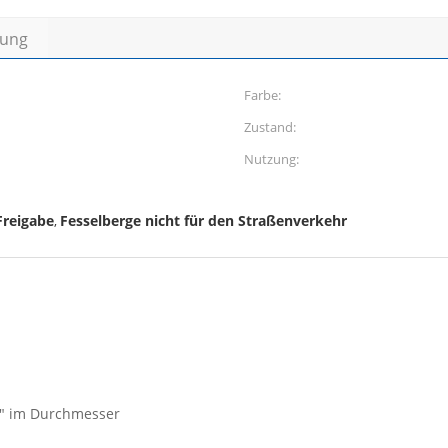
bung
Farbe:
Zustand:
Nutzung:
Freigabe
Fesselberge nicht für den Straßenverkehr
,
/8" im Durchmesser