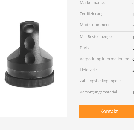
Markenname:
Zertifizierung:
Modellnummer:
Min Bestellmenge:
Preis:
Verpackung Informationen:
Lieferzeit:
5
Zahlungsbedingungen:
Versorgungsmaterial-
Fähigkeit:
Kontakt