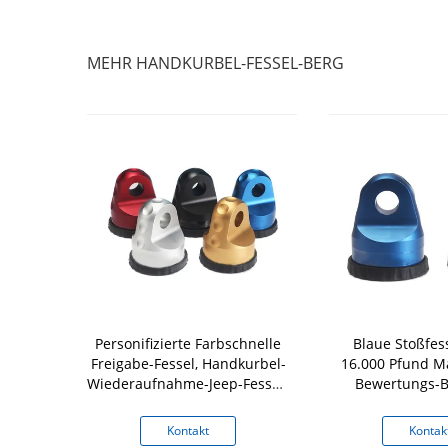
MEHR HANDKURBEL-FESSEL-BERG
 Handkurbel-
Personifizierte Farbschnelle
Blaue Stoßfes
erg-
Freigabe-Fessel, Handkurbel-
16.000 Pfund Ma
rungs-Sitz-
Wiederaufnahme-Jeep-Fessel-
Bewertungs-Bi
ewebe-Seil
Berge
kt
Kontakt
Kontak