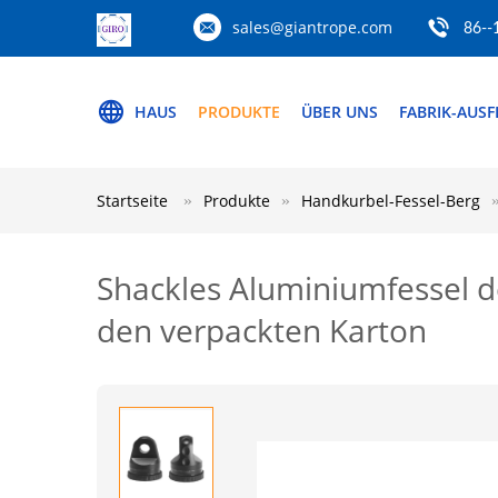
sales@giantrope.com
86--
HAUS
PRODUKTE
ÜBER UNS
FABRIK-AUS
Startseite
Produkte
Handkurbel-Fessel-Berg
Shackles Aluminiumfessel 
den verpackten Karton