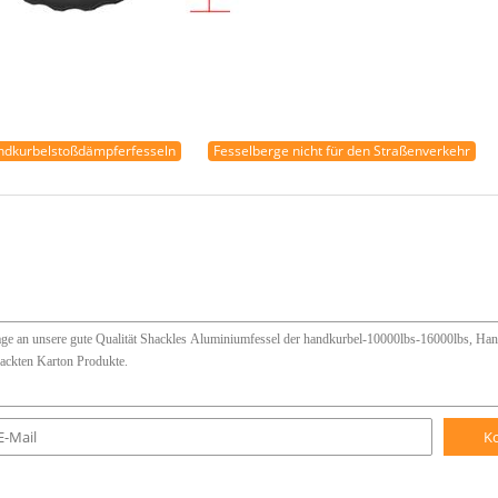
dkurbelstoßdämpferfesseln
Fesselberge nicht für den Straßenverkehr
K