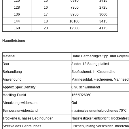
120
15
6980
2415
128
16
7950
2725
136
17
8950
3060
144
18
10100
3415
160
20
12500
4175
Hauptleistung
Material
Hohe Hartnäckigkeit pp. und Polyest
Bau
8 oder 12 Strang plaitcd
Behandlung
Seefischerei. In Küstennähe
Anwendung
Marinesoldat, Fischereien, Marineso
Approx.Spec.Density
0,96 schwimmend
Maclting-Punkt
165℃/260℃
Abnutzungswiderstand
Gut
Temperaturwiderstand
maximales ununterbrochenes 70℃
Trockene u. nasse Bedingungen
Nassfestigkeit entspricht Trockenfest
Strecke des Gebrauches
Fischen, inlang Verschiffen, meerchan