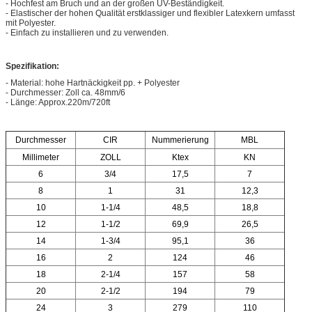
- Hochfest am Bruch und an der großen UV-Beständigkeit.
- Elastischer der hohen Qualität erstklassiger und flexibler Latexkern umfasst
mit Polyester.
- Einfach zu installieren und zu verwenden.
Spezifikation:
- Material: hohe Hartnäckigkeit pp. + Polyester
- Durchmesser: Zoll ca. 48mm/6
- Länge: Approx.220m/720ft
Durchmesser
CIR
Nummerierung
MBL
Millimeter
ZOLL
Ktex
KN
6
3/4
17,5
7
8
1
31
12,3
10
1-1/4
48,5
18,8
12
1-1/2
69,9
26,5
14
1-3/4
95,1
36
16
2
124
46
18
2-1/4
157
58
20
2-1/2
194
79
24
3
279
110