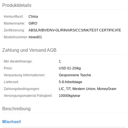
Produktdetails
Herkunftsort:
China
Markenname:
GIRO
Zertifizierung:
ABS/LR/BV/DNV-GL/RINA/RS/CCS/NK/TEST CERTIFICATE
Modellnummer:
mixed01
Zahlung und Versand AGB
Min Bestellmenge:
1
Preis:
USD 01-20/kg
Verpackung Informationen:
Gesponnene Tasche
Lieferzeit:
5-8 Arbeitstage
Zahlungsbedingungen:
L/C, T/T, Western Union, MoneyGram
Versorgungsmaterial-Fähigkeit:
10000kg/year
Beschreibung
Mischseil