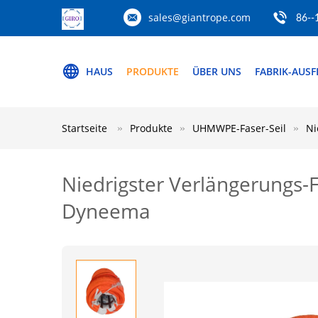
sales@giantrope.com
86--
HAUS
PRODUKTE
ÜBER UNS
FABRIK-AUS
Startseite
Produkte
UHMWPE-Faser-Seil
Ni
Niedrigster Verlängerungs-
Dyneema