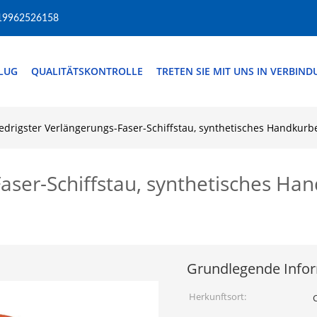
19962526158
FLUG
QUALITÄTSKONTROLLE
TRETEN SIE MIT UNS IN VERBIN
edrigster Verlängerungs-Faser-Schiffstau, synthetisches Handku
Faser-Schiffstau, synthetisches H
Grundlegende Info
Herkunftsort: