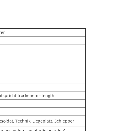
ter
ntspricht trockenem stength
esoldat, Technik, Liegeplatz, Schlepper
n besonders angefertigt werden)