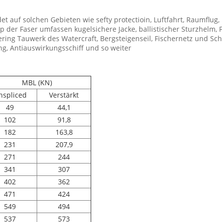
 auf solchen Gebieten wie sefty protectioin, Luftfahrt, Raumflug, 
 der Faser umfassen kugelsichere Jacke, ballistischer Sturzhelm, Fi
ng Tauwerk des Watercraft, Bergsteigenseil, Fischernetz und Schritt
g, Antiauswirkungsschiff und so weiter
MBL (KN)
nspliced
Verstärkt
49
44,1
102
91,8
182
163,8
231
207,9
271
244
341
307
402
362
471
424
549
494
537
573