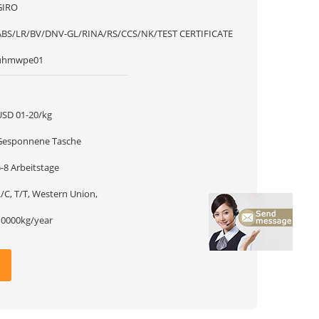
GIRO
ABS/LR/BV/DNV-GL/RINA/RS/CCS/NK/TEST CERTIFICATE
uhmwpe01
1
USD 01-20/kg
Gesponnene Tasche
-8 Arbeitstage
/C, T/T, Western Union,
10000kg/year