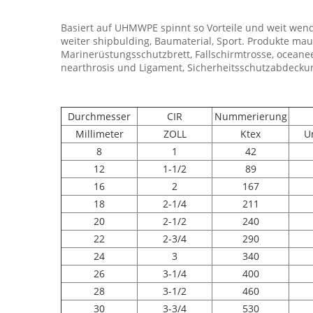
Basiert auf UHMWPE spinnt so Vorteile und weit wendet
weiter shipbulding, Baumaterial, Sport. Produkte maup
Marinerüstungsschutzbrett, Fallschirmtrosse, oceaneeri
nearthrosis und Ligament, Sicherheitsschutzabdeckun
Durchmesser
CIR
Nummerierung
Millimeter
ZOLL
Ktex
U
8
1
42
12
1-1/2
89
16
2
167
18
2-1/4
211
20
2-1/2
240
22
2-3/4
290
24
3
340
26
3-1/4
400
28
3-1/2
460
30
3-3/4
530