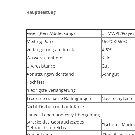
Hauptleistung
Faser (Kern/Abdeckung)
UHMWPE/Polyes
Meiting-Punkt
150℃/265℃
Verlängerung am brcak
4-5%
Wasseraufnahme
Kein
U.V.resistance
Gut
Abnutzungswiderstand
Sehr gut
Hochfest
niedrigste Verlängerung
Trockene u. nasse Bedingungen
Nassfestigkeit e
Nicht-Drehen und anti-Knick
Langes Leben und essy Übergebung
Strecke des Gebrauches/des
Fischerei, Marin
Gebrauchsbereichs
Spulenlänge
220m (Länge kan