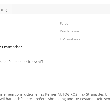
bung
Farbe:
Durchmesser:
U.V.resistance:
 Festmacher
eilfestmacher für Schiff
aus einem consruction eines Kernes AUTOGIROS max Strang des Un
Seil hat hochfestere, größere Abnutzung und UV-Beständigkeit, s