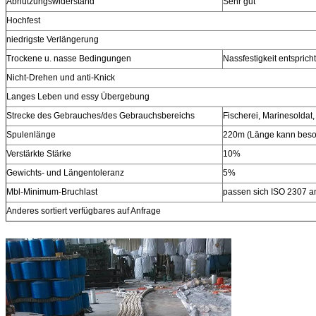
Abnutzungswiderstand
Sehr gut
Hochfest
niedrigste Verlängerung
Trockene u. nasse Bedingungen
Nassfestigkeit entsprich
Nicht-Drehen und anti-Knick
Langes Leben und essy Übergebung
Strecke des Gebrauches/des Gebrauchsbereichs
Fischerei, Marinesoldat,
Spulenlänge
220m (Länge kann beson
Verstärkte Stärke
10%
Gewichts- und Längentoleranz
5%
Mbl-Minimum-Bruchlast
passen sich ISO 2307 a
Anderes sortiert verfügbares auf Anfrage