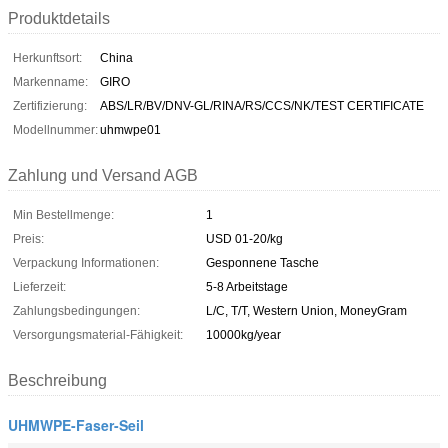
Produktdetails
Herkunftsort:
China
Markenname:
GIRO
Zertifizierung:
ABS/LR/BV/DNV-GL/RINA/RS/CCS/NK/TEST CERTIFICATE
Modellnummer:
uhmwpe01
Zahlung und Versand AGB
Min Bestellmenge:
1
Preis:
USD 01-20/kg
Verpackung Informationen:
Gesponnene Tasche
Lieferzeit:
5-8 Arbeitstage
Zahlungsbedingungen:
L/C, T/T, Western Union, MoneyGram
Versorgungsmaterial-Fähigkeit:
10000kg/year
Beschreibung
UHMWPE-Faser-Seil