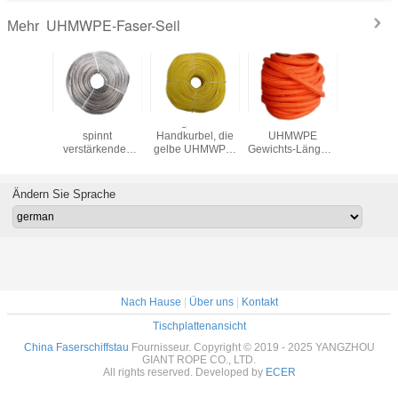
UHMWPE-Faser-Seil
Mehr
oletter
5mm x 100m 12
Segelboot-
72mm x 220m
200m o
au des
spinnt
Handkurbel, die
UHMWPE
Hmp
stand-
verstärkendes
gelbe UHMWPE-
Gewichts-Längen-
Festma
WPE
Dyneema Kern-
Faser-Seil-
Toleranz des
hochfe
, rotes
Seil, 12 graues
Höhlen-Borte
Faser-Seil-
Gewich
ema-
Dynamax-Seil
4mm 100 Meter
einfache
Verhält
Ändern Sie Sprache
eil-Seil
schleppt
Betriebs5%
sicherer
Nach Hause
|
Über uns
|
Kontakt
Tischplattenansicht
China Faserschiffstau
Fournisseur. Copyright © 2019 - 2025 YANGZHOU
GIANT ROPE CO., LTD.
All rights reserved. Developed by
ECER