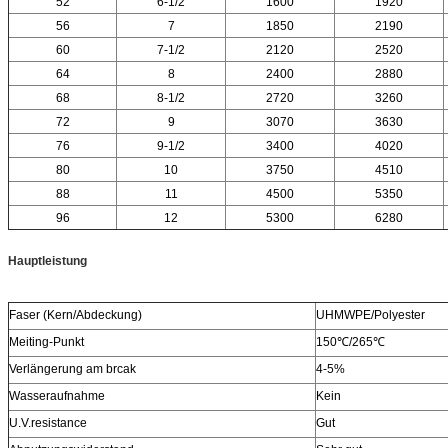
52
6-1/2
1600
1920
56
7
1850
2190
60
7-1/2
2120
2520
64
8
2400
2880
68
8-1/2
2720
3260
72
9
3070
3630
76
9-1/2
3400
4020
80
10
3750
4510
88
11
4500
5350
96
12
5300
6280
Hauptleistung
Faser (Kern/Abdeckung)
UHMWPE/Polyester
Meiting-Punkt
150℃/265℃
Verlängerung am brcak
4-5%
Wasseraufnahme
Kein
U.V.resistance
Gut