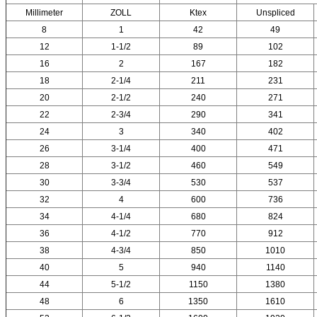
Millimeter
ZOLL
Ktex
Unspliced
8
1
42
49
12
1-1/2
89
102
16
2
167
182
18
2-1/4
211
231
20
2-1/2
240
271
22
2-3/4
290
341
24
3
340
402
26
3-1/4
400
471
28
3-1/2
460
549
30
3-3/4
530
537
32
4
600
736
34
4-1/4
680
824
36
4-1/2
770
912
38
4-3/4
850
1010
40
5
940
1140
44
5-1/2
1150
1380
48
6
1350
1610