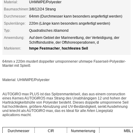
Material:
UHMWPE/Polyester
Baumaschinen:
3/8/12/24 Strang
Durchmesser:
64mm (Durchmesser kann besonders angefertigt werden)
Spulenlänge:
220m (Länge kann besonders angefertigt werden)
Typ:
Quadratisches /diamond
Anwendung:
Auf dem Gebiet der Marinerettung, der Verteidigung, der
Schiffsindustrie, der Offshoreoperationen, d
hmpe Festmacher
hochfestes Seil
Markieren:
,
64mm x 220m mustert doppelter umsponnener uhmwpe Faserseil-Polyester-
Mantel mit Spleiß
Material: UHMWPE/Polyester
AUTOGIRO max PLUS ist das Spitzenmantelseil, das aus einem consruction
eines Kernes AUTOGIROS max Strang des Unabhängigen 12 und hohen der
Hartnäckigkeitshülle von Polyester besteht. Dieses doppelte umsponnene Seil
hat hochfestere, größere Abnutzung und UV-Beständigkeit, senkt Ausdehnung
und kriecht als AUTOGIRO max, das es Ideal für alle Arten Liegeplatz
aplications macht.
Durchmesser
CIR
Nummerierung
MBL 