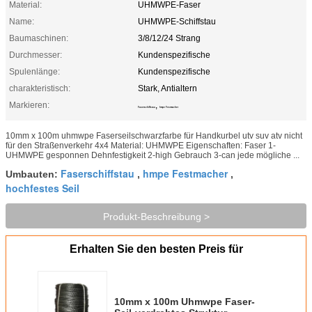
Material:
UHMWPE-Faser
Name:
UHMWPE-Schiffstau
Baumaschinen:
3/8/12/24 Strang
Durchmesser:
Kundenspezifische
Spulenlänge:
Kundenspezifische
charakteristisch:
Stark, Antialtern
Markieren:
,
Faserschiffstau
hmpe Festmacher
10mm x 100m uhmwpe Faserseilschwarzfarbe für Handkurbel utv suv atv nicht
für den Straßenverkehr 4x4 Material: UHMWPE Eigenschaften: Faser 1-
UHMWPE gesponnen Dehnfestigkeit 2-high Gebrauch 3-can jede mögliche ...
Faserschiffstau
hmpe Festmacher
Umbauten:
,
,
hochfestes Seil
Produkt-Beschreibung >
Erhalten Sie den besten Preis für
10mm x 100m Uhmwpe Faser-