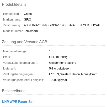
Produktdetails
Herkunftsort:
China
Markenname:
GIRO
Zertifizierung:
ABS/LR/BV/DNV-GL/RINA/RS/CCS/NK/TEST CERTIFICATE
Modellnummer:
uhmwpe01
Zahlung und Versand AGB
Min Bestellmenge:
1
Preis:
USD 01-20/kg
Verpackung Informationen:
Gesponnene Tasche
Lieferzeit:
5-8 Arbeitstage
Zahlungsbedingungen:
L/C, T/T, Western Union, MoneyGram
Versorgungsmaterial-Fähigkeit:
10000kg/year
Beschreibung
UHMWPE-Faser-Seil