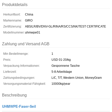
Produktdetails
Herkunftsort:
China
Markenname:
GIRO
Zertifizierung:
ABS/LR/BV/DNV-GL/RINA/RS/CCS/NK/TEST CERTIFICATE
Modellnummer:
uhmwpe01
Zahlung und Versand AGB
Min Bestellmenge:
1
Preis:
USD 01-20/kg
Verpackung Informationen:
Gesponnene Tasche
Lieferzeit:
5-8 Arbeitstage
Zahlungsbedingungen:
L/C, T/T, Western Union, MoneyGram
Versorgungsmaterial-Fähigkeit:
10000kg/year
Beschreibung
UHMWPE-Faser-Seil