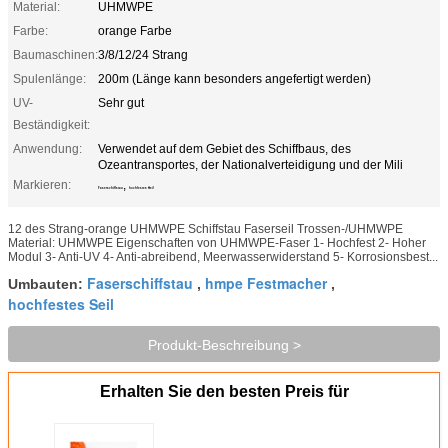
Material:
UHMWPE
Farbe:
orange Farbe
Baumaschinen:
3/8/12/24 Strang
Spulenlänge:
200m (Länge kann besonders angefertigt werden)
UV-
Sehr gut
Beständigkeit:
Anwendung:
Verwendet auf dem Gebiet des Schiffbaus, des
Ozeantransportes, der Nationalverteidigung und der Mili
Markieren:
,
Faserschiffstau
hochfestes Seil
12 des Strang-orange UHMWPE Schiffstau Faserseil Trossen-/UHMWPE
Material: UHMWPE Eigenschaften von UHMWPE-Faser 1- Hochfest 2- Hoher
Modul 3- Anti-UV 4- Anti-abreibend, Meerwasserwiderstand 5- Korrosionsbest...
Faserschiffstau
hmpe Festmacher
Umbauten:
,
,
hochfestes Seil
Produkt-Beschreibung >
Erhalten Sie den besten Preis für