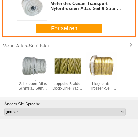
Meter des Ozean-Transport-
Nylontrossen-Atlas-Seil-6 Strang-
56mm x 220
Fortsetzen
Atlas-Schiffstau
Mehr
ich hin-
Hafen, der
12 Strang
Einfaches
De
nd
Schleppen-Atlas-
doppelte Braide-
Liegeplatz-
Rüstungsin
egender
Schiffstau 68mm x
Dock-Linie, Yacht-
Trossen-Seil,
Atlas-Schi
tmacher,
220 Meter
Festmacher-
multi farbiger
72mm x
chiffs-
Antistatic-bindet
Standardpaket
Nylonseil-Alkali-
Meter 
taus mit
Widerstand
Bruch-St
Ändern Sie Sprache
ngs-Garn