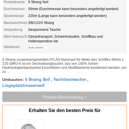
Produktname:
6 Strang Seil
Durchmesser:
56mm (Durchmesser kann besonders angefertigt werden)
Spulenlänge:
220m (Länge kann besonders angefertigt werden)
Baumaschinen:
3/8/12/24 Strang
Verpackung:
Gesponnene Tasche
Weit Gebrauch:
Ozeantransport, Schwerindustrie, Schiffbau und
Hafenoperation etc.
Markieren:
,
6 Strang Seil
Yachtfestmacher
6 Strang zusammengesetztes ATLAS-Nylonseil für Meter des Schiffes 48mm x
220 GIRO-6 ist ein Sechsstrangbauseil, das von 100% hohen
Hartnäckigkeitspolyamid Einzelfäden und Multifilaments kombiniert werden, um
zu ...
6 Strang Seil
Yachtfestmacher
Umbauten:
,
,
Liegeplatztrossenseil
Produkt-Beschreibung >
Erhalten Sie den besten Preis für