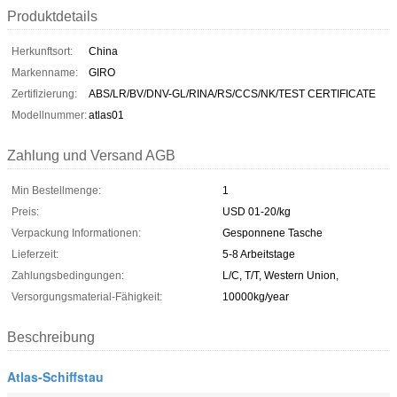
Produktdetails
Herkunftsort:
China
Markenname:
GIRO
Zertifizierung:
ABS/LR/BV/DNV-GL/RINA/RS/CCS/NK/TEST CERTIFICATE
Modellnummer:
atlas01
Zahlung und Versand AGB
Min Bestellmenge:
1
Preis:
USD 01-20/kg
Verpackung Informationen:
Gesponnene Tasche
Lieferzeit:
5-8 Arbeitstage
Zahlungsbedingungen:
L/C, T/T, Western Union,
Versorgungsmaterial-Fähigkeit:
10000kg/year
Beschreibung
Atlas-Schiffstau