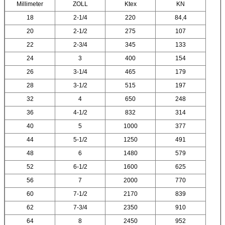
Millimeter
ZOLL
Ktex
KN
18
2-1/4
220
84,4
20
2-1/2
275
107
22
2-3/4
345
133
24
3
400
154
26
3-1/4
465
179
28
3-1/2
515
197
32
4
650
248
36
4-1/2
832
314
40
5
1000
377
44
5-1/2
1250
491
48
6
1480
579
52
6-1/2
1600
625
56
7
2000
770
60
7-1/2
2170
839
62
7-3/4
2350
910
64
8
2450
952