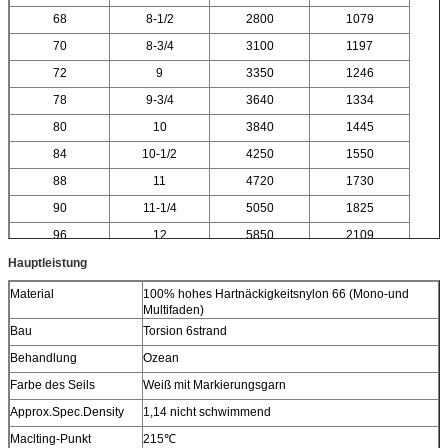
68
8-1/2
2800
1079
70
8-3/4
3100
1197
72
9
3350
1246
78
9-3/4
3640
1334
80
10
3840
1445
84
10-1/2
4250
1550
88
11
4720
1730
90
11-1/4
5050
1825
96
12
5850
2109
Hauptleistung
Material
100% hohes Hartnäckigkeitsnylon 66 (Mono-und
Multifaden)
Bau
Torsion 6strand
Behandlung
Ozean
Farbe des Seils
Weiß mit Markierungsgarn
Approx.Spec.Density
1,14 nicht schwimmend
Maclting-Punkt
215℃