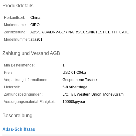
Produktdetails
Herkunftsort:
China
Markenname:
GIRO
Zertifizierung:
ABS/LR/BV/DNV-GL/RINA/RS/CCS/NK/TEST CERTIFICATE
Modellnummer:
atlas01
Zahlung und Versand AGB
Min Bestellmenge:
1
Preis:
USD 01-20/kg
Verpackung Informationen:
Gesponnene Tasche
Lieferzeit:
5-8 Arbeitstage
Zahlungsbedingungen:
L/C, T/T, Western Union, MoneyGram
Versorgungsmaterial-Fähigkeit:
10000kg/year
Beschreibung
Atlas-Schiffstau