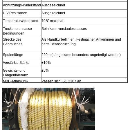
Abnutzungs-Widerstand
Ausgezeichnet
U.V.Resistance
Ausgezeichnet
Temperaturwiderstand
70℃ maximal
Trockene u. nasse
Sein kann verstautes nasses
Bedingungen
Strecke des
Als Handkurbellinien, Festmacher, Ankerlinien und
Gebrauches
harte Beanspruchung
Spulenlänge
220m (Länge kann besonders angefertigt werden)
Verstärkte Stärke
±10%
Gewichts- und
±5%
Längentoleranz
MBL=Minimum-
Passen sich ISO 2307 an
Bruchlast
Andere Größen
Verfügbar auf Anfrage