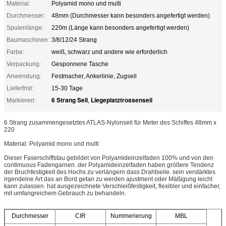
Material:
Polyamid mono und multi
Durchmesser:
48mm (Durchmesser kann besonders angefertigt werden)
Spulenlänge:
220m (Länge kann besonders angefertigt werden)
Baumaschinen:
3/8/12/24 Strang
Farbe:
weiß, schwarz und andere wie erforderlich
Verpackung:
Gesponnene Tasche
Anwendung:
Festmacher, Ankerlinie, Zugseil
Lieferfrist:
15-30 Tage
6 Strang Seil
Liegeplatztrossenseil
Markieren:
,
6 Strang zusammengesetztes ATLAS-Nylonseil für Meter des Schiffes 48mm x
220
Material: Polyamid mono und multi
Dieser Faserschiffstau gebildet von Polyamideinzelfaden 100% und von den
contimuous Fadengarnen. der Polyamideinzelfaden haben größere Tendenz
der Bruchfestigkeit des Hochs zu verlängern dass Drahtseile. sein verstärktes
irgendeine Art das an Bord getan zu werden ajustment oder Mäßigung leicht
kann zulassen. hat ausgezeichnete Verschleißfestigkeit, flexibler und einfacher,
mit umfangreichem Gebrauch zu behandeln.
Durchmesser
CIR
Nummerierung
MBL