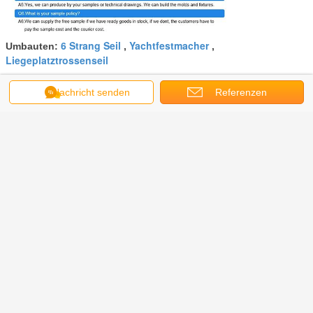
6 Strang Seil
Yachtfestmacher
Umbauten:
,
,
Liegeplatztrossenseil
Erhalten Sie den besten Preis für
Nachricht senden
Referenzen
Einfaches Liegeplatz-Trossen-
Seil, multi farbiger Nylonseil-
Alkali-Widerstand
Fortsetzen
Atlas-Schiffstau
Mehr