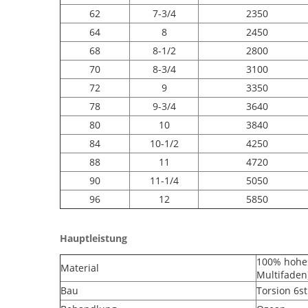
62
7-3/4
2350
64
8
2450
68
8-1/2
2800
70
8-3/4
3100
72
9
3350
78
9-3/4
3640
80
10
3840
84
10-1/2
4250
88
11
4720
90
11-1/4
5050
96
12
5850
Hauptleistung
100% hohes
Material
Multifaden
Bau
Torsion 6s