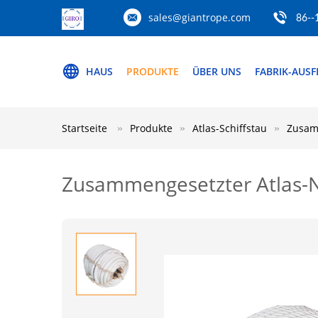
sales@giantrope.com
86--
HAUS
PRODUKTE
ÜBER UNS
FABRIK-AUS
Startseite
Produkte
Atlas-Schiffstau
Zusamm
Zusammengesetzter Atlas-Ny