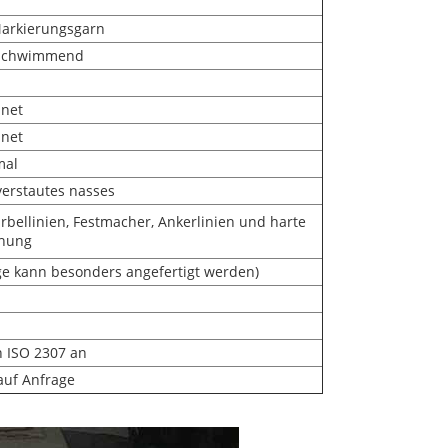
arkierungsgarn
t schwimmend
hnet
hnet
mal
verstautes nasses
rbellinien, Festmacher, Ankerlinien und harte
hung
e kann besonders angefertigt werden)
h ISO 2307 an
auf Anfrage