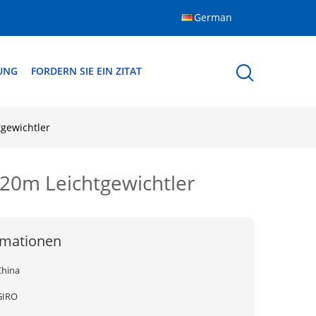
German
DUNG
FORDERN SIE EIN ZITAT
gewichtler
220m Leichtgewichtler
rmationen
China
GIRO