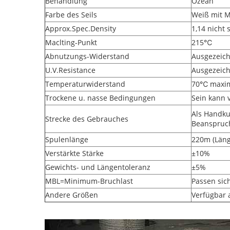
Behandlung
Ozean
Farbe des Seils
Weiß mit M
Approx.Spec.Density
1,14 nich
Maclting-Punkt
215℃
Abnutzungs-Widerstand
Ausgezeic
U.V.Resistance
Ausgezeic
Temperaturwiderstand
70℃ maxi
Trockene u. nasse Bedingungen
Sein kann 
Als Handku
Strecke des Gebrauches
Beanspruc
Spulenlänge
220m (Läng
Verstärkte Stärke
±10%
Gewichts- und Längentoleranz
±5%
MBL=Minimum-Bruchlast
Passen sic
Andere Größen
Verfügbar 