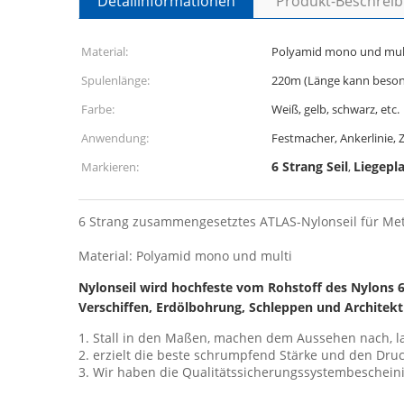
Detailinformationen
Produkt-Beschrei
Material:
Polyamid mono und mul
Spulenlänge:
220m (Länge kann beson
Farbe:
Weiß, gelb, schwarz, etc.
Anwendung:
Festmacher, Ankerlinie, Z
6 Strang Seil
Liegepla
Markieren:
,
6 Strang zusammengesetztes ATLAS-Nylonseil für Met
Material: Polyamid mono und multi
Nylonseil wird hochfeste vom Rohstoff des Nylons 6
Verschiffen, Erdölbohrung, Schleppen und Architekt
1. Stall in den Maßen, machen dem Aussehen nach, lan
2. erzielt die beste schrumpfend Stärke und den Dru
3. Wir haben die Qualitätssicherungssystembeschein