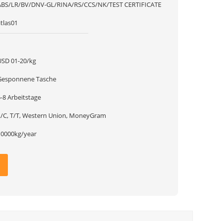
ABS/LR/BV/DNV-GL/RINA/RS/CCS/NK/TEST CERTIFICATE
tlas01
1
USD 01-20/kg
Gesponnene Tasche
-8 Arbeitstage
L/C, T/T, Western Union, MoneyGram
10000kg/year