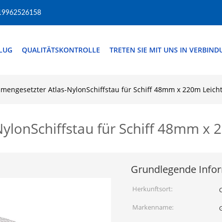
19962526158
FLUG
QUALITÄTSKONTROLLE
TRETEN SIE MIT UNS IN VERBIN
engesetzter Atlas-NylonSchiffstau für Schiff 48mm x 220m Leicht
lonSchiffstau für Schiff 48mm x 
Grundlegende Info
Herkunftsort:
Markenname: