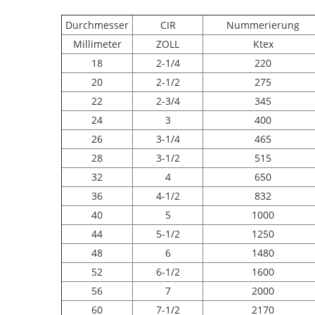
Durchmesser
CIR
Nummerierung
Millimeter
ZOLL
Ktex
18
2-1/4
220
20
2-1/2
275
22
2-3/4
345
24
3
400
26
3-1/4
465
28
3-1/2
515
32
4
650
36
4-1/2
832
40
5
1000
44
5-1/2
1250
48
6
1480
52
6-1/2
1600
56
7
2000
60
7-1/2
2170