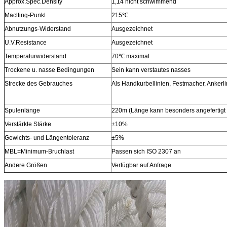
Approx.Spec.Density
1,14 nicht schwimmend
Maclting-Punkt
215℃
Abnutzungs-Widerstand
Ausgezeichnet
U.V.Resistance
Ausgezeichnet
Temperaturwiderstand
70℃ maximal
Trockene u. nasse Bedingungen
Sein kann verstautes nasses
Strecke des Gebrauches
Als Handkurbellinien, Festmacher, Anker
Spulenlänge
220m (Länge kann besonders angefertigt
Verstärkte Stärke
±10%
Gewichts- und Längentoleranz
±5%
MBL=Minimum-Bruchlast
Passen sich ISO 2307 an
Andere Größen
Verfügbar auf Anfrage