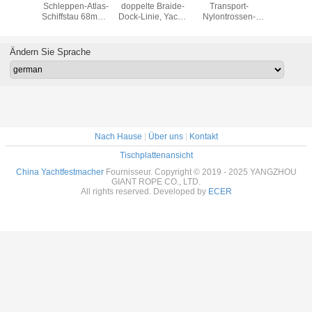
nd
Schleppen-Atlas-
doppelte Braide-
Transport-
Rüstungsin
egender
Schiffstau 68mm x
Dock-Linie, Yacht-
Nylontrossen-
Atlas-Schi
tmacher,
220 Meter
Festmacher-
Atlas-Seil-6
72mm x
chiffs-
Antistatic-bindet
Standardpaket
Strang-56mm x
Meter 
taus mit
220
Bruch-St
Ändern Sie Sprache
ngs-Garn
Nach Hause
|
Über uns
|
Kontakt
Tischplattenansicht
China Yachtfestmacher
Fournisseur. Copyright © 2019 - 2025 YANGZHOU
GIANT ROPE CO., LTD.
All rights reserved. Developed by
ECER