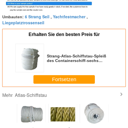
6 Strang Seil
Yachtfestmacher
Umbauten:
,
,
Liegeplatztrossenseil
Erhalten Sie den besten Preis für
Strang-Atlas-Schiffstau-Spleiß
des Containerschiff-sechs
mustert beide dauerhaften Enden
Fortsetzen
Atlas-Schiffstau
Mehr
ich hin-
Hafen, der
12 Strang
Meter des Ozean-
De