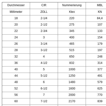
Durchmesser
CIR
Nummerierung
MBL
Millimeter
ZOLL
Ktex
KN
18
2-1/4
220
84,4
20
2-1/2
275
107
22
2-3/4
345
133
24
3
400
154
26
3-1/4
465
179
28
3-1/2
515
197
32
4
650
248
36
4-1/2
832
314
40
5
1000
377
44
5-1/2
1250
491
48
6
1480
579
52
6-1/2
1600
625
56
7
2000
770
60
7-1/2
2170
839