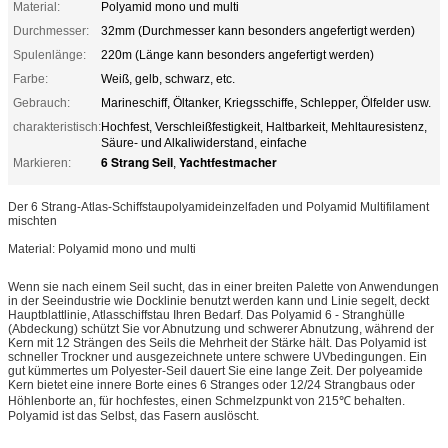
Material:
Polyamid mono und multi
Durchmesser:
32mm (Durchmesser kann besonders angefertigt werden)
Spulenlänge:
220m (Länge kann besonders angefertigt werden)
Farbe:
Weiß, gelb, schwarz, etc.
Gebrauch:
Marineschiff, Öltanker, Kriegsschiffe, Schlepper, Ölfelder usw.
charakteristisch:
Hochfest, Verschleißfestigkeit, Haltbarkeit, Mehltauresistenz,
Säure- und Alkaliwiderstand, einfache
6 Strang Seil
Yachtfestmacher
Markieren:
,
Der 6 Strang-Atlas-Schiffstaupolyamideinzelfaden und Polyamid Multifilament
mischten
Material: Polyamid mono und multi
Wenn sie nach einem Seil sucht, das in einer breiten Palette von Anwendungen
in der Seeindustrie wie Docklinie benutzt werden kann und Linie segelt, deckt
Hauptblattlinie, Atlasschiffstau Ihren Bedarf. Das Polyamid 6 - Stranghülle
(Abdeckung) schützt Sie vor Abnutzung und schwerer Abnutzung, während der
Kern mit 12 Strängen des Seils die Mehrheit der Stärke hält. Das Polyamid ist
schneller Trockner und ausgezeichnete untere schwere UVbedingungen. Ein
gut kümmertes um Polyester-Seil dauert Sie eine lange Zeit. Der polyeamide
Kern bietet eine innere Borte eines 6 Stranges oder 12/24 Strangbaus oder
Höhlenborte an, für hochfestes, einen Schmelzpunkt von 215℃ behalten.
Polyamid ist das Selbst, das Fasern auslöscht.