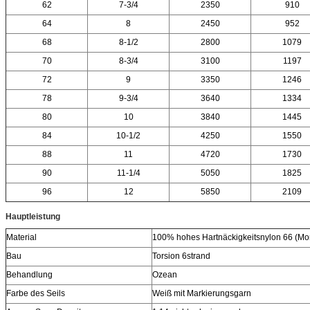
62
7-3/4
2350
910
64
8
2450
952
68
8-1/2
2800
1079
70
8-3/4
3100
1197
72
9
3350
1246
78
9-3/4
3640
1334
80
10
3840
1445
84
10-1/2
4250
1550
88
11
4720
1730
90
11-1/4
5050
1825
96
12
5850
2109
Hauptleistung
Material
100% hohes Hartnäckigkeitsnylon 66 (Mo
Bau
Torsion 6strand
Behandlung
Ozean
Farbe des Seils
Weiß mit Markierungsgarn