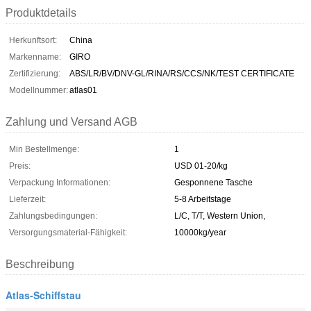
Produktdetails
Herkunftsort:
China
Markenname:
GIRO
Zertifizierung:
ABS/LR/BV/DNV-GL/RINA/RS/CCS/NK/TEST CERTIFICATE
Modellnummer:
atlas01
Zahlung und Versand AGB
Min Bestellmenge:
1
Preis:
USD 01-20/kg
Verpackung Informationen:
Gesponnene Tasche
Lieferzeit:
5-8 Arbeitstage
Zahlungsbedingungen:
L/C, T/T, Western Union,
Versorgungsmaterial-Fähigkeit:
10000kg/year
Beschreibung
Atlas-Schiffstau