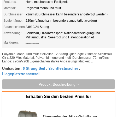
Features:
Hohe mechanische Festigkeit
Material:
Polyamid mono und multi
Durchmesser:
72mm (Durchmesser kann besonders angefertigt werden)
Spulenlänge:
220m (Länge kann besonders angefertigt werden)
Baumaschinen:
3/8/12/24 Strang
Anwendung:
Schiffbau, Ozeantransport, Nationalverteidigung und
Militärindustrie, Seeerdöl und Hafenoperation et
Markieren:
,
6 Strang Seil
Yachtfestmacher
Polyamid-Mono- und multi Seil Altas 12 Strang Quer-legte 72mm 9" Schiffstau
Cir x 220 Mtrs Material: Polyamid mono und multi Durchmesser: 72mm/9inch
Länge: 220m/720ft Eigenschaften starke Anpassungsfähigkeit ...
6 Strang Seil
Yachtfestmacher
Umbauten:
,
,
Liegeplatztrossenseil
Produkt-Beschreibung >
Erhalten Sie den besten Preis für
Quer-gelegter Atlas-Schiffstau