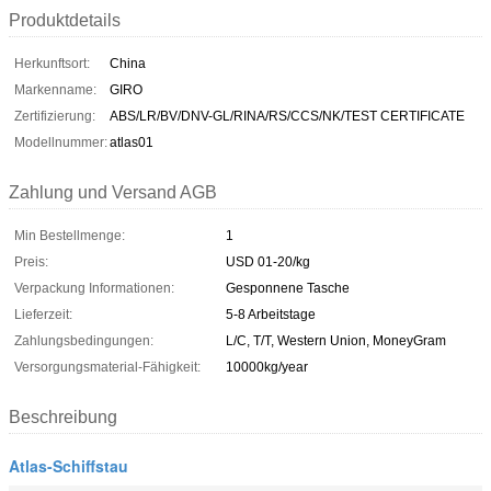
Produktdetails
Herkunftsort:
China
Markenname:
GIRO
Zertifizierung:
ABS/LR/BV/DNV-GL/RINA/RS/CCS/NK/TEST CERTIFICATE
Modellnummer:
atlas01
Zahlung und Versand AGB
Min Bestellmenge:
1
Preis:
USD 01-20/kg
Verpackung Informationen:
Gesponnene Tasche
Lieferzeit:
5-8 Arbeitstage
Zahlungsbedingungen:
L/C, T/T, Western Union, MoneyGram
Versorgungsmaterial-Fähigkeit:
10000kg/year
Beschreibung
Atlas-Schiffstau