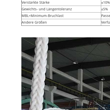
Verstärkte Stärke
±10%
Gewichts- und Längentoleranz
±5%
MBL=Minimum-Bruchlast
Passe
Andere Größen
Verfü