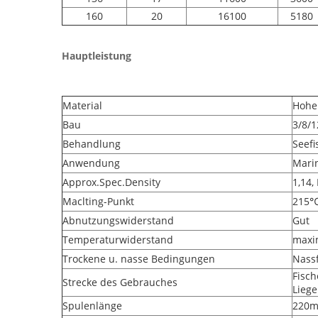
160
20
16100
5180
Hauptleistung
Material
Hohe 
Bau
3/8/1
Behandlung
Seefi
Anwendung
Marin
Approx.Spec.Density
1,14
Maclting-Punkt
215
Abnutzungswiderstand
Gut
Temperaturwiderstand
maxi
Trockene u. nasse Bedingungen
Nassf
Fisch
Strecke des Gebrauches
Liege
Spulenlänge
220m