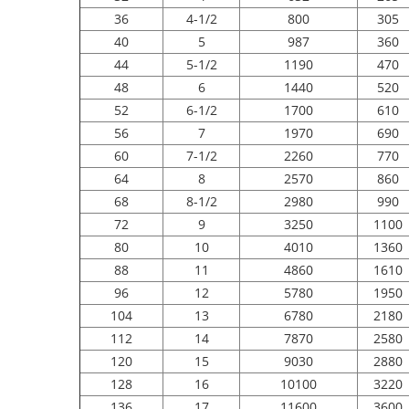
36
4-1/2
800
305
40
5
987
360
44
5-1/2
1190
470
48
6
1440
520
52
6-1/2
1700
610
56
7
1970
690
60
7-1/2
2260
770
64
8
2570
860
68
8-1/2
2980
990
72
9
3250
1100
80
10
4010
1360
88
11
4860
1610
96
12
5780
1950
104
13
6780
2180
112
14
7870
2580
120
15
9030
2880
128
16
10100
3220
136
17
11600
3600