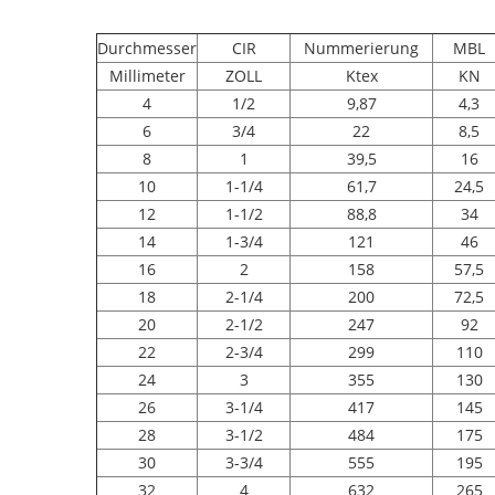
Durchmesser
CIR
Nummerierung
MBL
Millimeter
ZOLL
Ktex
KN
4
1/2
9,87
4,3
6
3/4
22
8,5
8
1
39,5
16
10
1-1/4
61,7
24,5
12
1-1/2
88,8
34
14
1-3/4
121
46
16
2
158
57,5
18
2-1/4
200
72,5
20
2-1/2
247
92
22
2-3/4
299
110
24
3
355
130
26
3-1/4
417
145
28
3-1/2
484
175
30
3-3/4
555
195
32
4
632
265