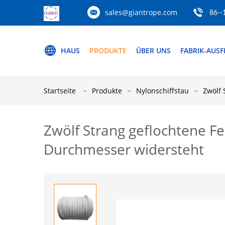
sales@giantrope.com
86--
HAUS
PRODUKTE
ÜBER UNS
FABRIK-AUS
Startseite
Produkte
Nylonschiffstau
Zwölf
Zwölf Strang geflochtene 
Durchmesser widersteht