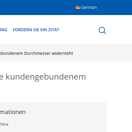
German
DUNG
FORDERN SIE EIN ZITAT
ngebundenem Durchmesser widersteht
 die kundengebundenem
rmationen
China