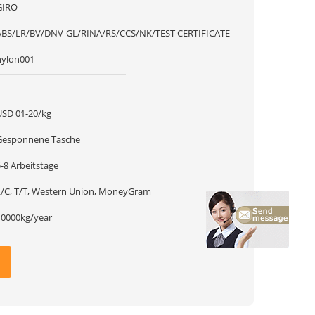
GIRO
ABS/LR/BV/DNV-GL/RINA/RS/CCS/NK/TEST CERTIFICATE
nylon001
1
USD 01-20/kg
Gesponnene Tasche
-8 Arbeitstage
L/C, T/T, Western Union, MoneyGram
10000kg/year