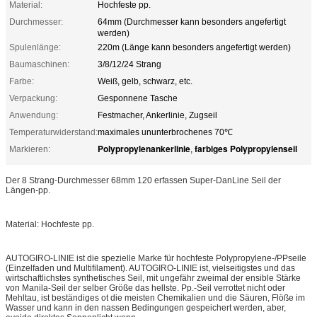
Material:
Hochfeste pp.
Durchmesser:
64mm (Durchmesser kann besonders angefertigt
werden)
Spulenlänge:
220m (Länge kann besonders angefertigt werden)
Baumaschinen:
3/8/12/24 Strang
Farbe:
Weiß, gelb, schwarz, etc.
Verpackung:
Gesponnene Tasche
Anwendung:
Festmacher, Ankerlinie, Zugseil
Temperaturwiderstand:
maximales ununterbrochenes 70℃
Polypropylenankerlinie
farbiges Polypropylenseil
Markieren:
,
Der 8 Strang-Durchmesser 68mm 120 erfassen Super-DanLine Seil der
Längen-pp.
Material: Hochfeste pp.
AUTOGIRO-LINIE ist die spezielle Marke für hochfeste Polypropylene-/PPseile
(Einzelfaden und Multifilament). AUTOGIRO-LINIE ist, vielseitigstes und das
wirtschaftlichstes synthetisches Seil, mit ungefähr zweimal der ensible Stärke
von Manila-Seil der selber Größe das hellste. Pp.-Seil verrottet nicht oder
Mehltau, ist beständiges ot die meisten Chemikalien und die Säuren, Flöße im
Wasser und kann in den nassen Bedingungen gespeichert werden, aber,