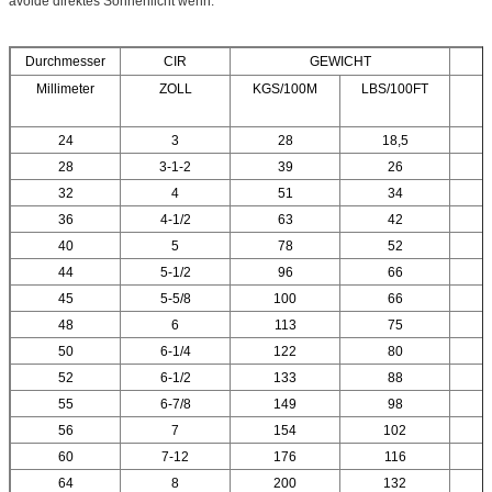
avoide direktes Sonnenlicht wenn.
Durchmesser
CIR
GEWICHT
Millimeter
ZOLL
KGS/100M
LBS/100FT
T
24
3
28
18,5
28
3-1-2
39
26
32
4
51
34
36
4-1/2
63
42
40
5
78
52
44
5-1/2
96
66
45
5-5/8
100
66
48
6
113
75
50
6-1/4
122
80
52
6-1/2
133
88
55
6-7/8
149
98
56
7
154
102
60
7-12
176
116
64
8
200
132