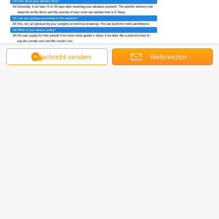
farbiges Polypropylenseil
Umbauten:
,
Nachricht senden
Referenzen
Polypropyleneinzelfadenseil
Polypropylenankerlinie
,
Erhalten Sie den besten Preis für
12 Strang-hohles Borten-
Polypropylen-Seil, farbiges
Polypropylen-Seil
Fortsetzen
Polypropylen-Schiffstau
Mehr