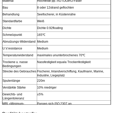
Material
Hochfeste pp.-AUTOGIRO-Faser
Bau
8 oder 12strand geflochten
Behandlung
Seefischerei, in Küstennähe
Standardfarbe
Weiß
Dichte
Dichte 0.92floating
Schmelzpunkt
165℃
Abnutzungs-Widerstand
Medium
U.V.resistance
Medium
Temperaturwiderstand
maximales ununterbrochenes 70℃
Trockene u. nasse
Nassfestigkeit equala Trockenfestigkeit
Bedingungen
Strecke des Gebrauches
Fischerei, Inlandverschiffung, Kaufmann, Marine,
Industrie, Liegeplatz
Spulenlänge
220m
Verstärkte Stärke
10% niedriger
Gewichts- und
±5%
Längentoleranz
MBL=Minimum-
Passen sich ISO 2307 an
Bruchlast
Andere Größen
Verfügbar auf Anfrage