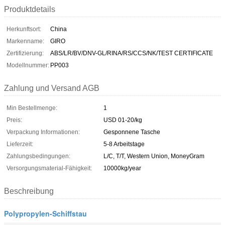
Produktdetails
Herkunftsort:
China
Markenname:
GIRO
Zertifizierung:
ABS/LR/BV/DNV-GL/RINA/RS/CCS/NK/TEST CERTIFICATE
Modellnummer:
PP003
Zahlung und Versand AGB
Min Bestellmenge:
1
Preis:
USD 01-20/kg
Verpackung Informationen:
Gesponnene Tasche
Lieferzeit:
5-8 Arbeitstage
Zahlungsbedingungen:
L/C, T/T, Western Union, MoneyGram
Versorgungsmaterial-Fähigkeit:
10000kg/year
Beschreibung
Polypropylen-Schiffstau