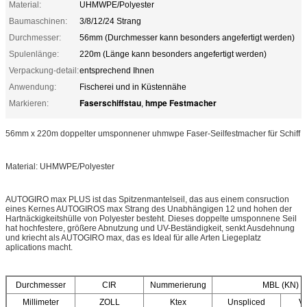
Material:
UHMWPE/Polyester
Baumaschinen:
3/8/12/24 Strang
Durchmesser:
56mm (Durchmesser kann besonders angefertigt werden)
Spulenlänge:
220m (Länge kann besonders angefertigt werden)
Verpackung-detail:
entsprechend Ihnen
Anwendung:
Fischerei und in Küstennähe
Faserschiffstau
hmpe Festmacher
Markieren:
,
56mm x 220m doppelter umsponnener uhmwpe Faser-Seilfestmacher für Schiff
Material: UHMWPE/Polyester
AUTOGIRO max PLUS ist das Spitzenmantelseil, das aus einem consruction
eines Kernes AUTOGIROS max Strang des Unabhängigen 12 und hohen der
Hartnäckigkeitshülle von Polyester besteht. Dieses doppelte umsponnene Seil
hat hochfestere, größere Abnutzung und UV-Beständigkeit, senkt Ausdehnung
und kriecht als AUTOGIRO max, das es Ideal für alle Arten Liegeplatz
aplications macht.
Durchmesser
CIR
Nummerierung
MBL (KN)
Millimeter
ZOLL
Ktex
Unspliced
Ve