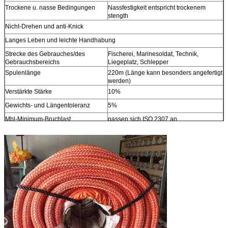
Trockene u. nasse Bedingungen
Nassfestigkeit entspricht trockenem
stength
Nicht-Drehen und anti-Knick
Langes Leben und leichte Handhabung
Strecke des Gebrauches/des
Fischerei, Marinesoldat, Technik,
Gebrauchsbereichs
Liegeplatz, Schlepper
Spulenlänge
220m (Länge kann besonders angefertigt
werden)
Verstärkte Stärke
10%
Gewichts- und Längentoleranz
5%
Mbl-Minimum-Bruchlast
passen sich ISO 2307 an
Anderes sortiert verfügbares auf Anfrage