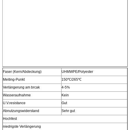
Faser (Kern/Abdeckung)
UHMWPE/Polyester
Meiting-Punkt
150℃/265℃
Verlängerung am brcak
4-5%
Wasseraufnahme
Kein
U.V.resistance
Gut
Abnutzungswiderstand
Sehr gut
Hochfest
niedrigste Verlängerung