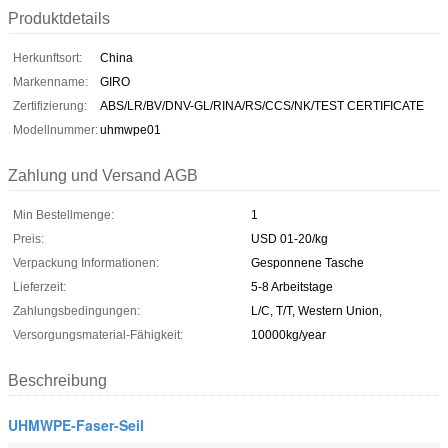
Produktdetails
Herkunftsort:
China
Markenname:
GIRO
Zertifizierung:
ABS/LR/BV/DNV-GL/RINA/RS/CCS/NK/TEST CERTIFICATE
Modellnummer:
uhmwpe01
Zahlung und Versand AGB
Min Bestellmenge:
1
Preis:
USD 01-20/kg
Verpackung Informationen:
Gesponnene Tasche
Lieferzeit:
5-8 Arbeitstage
Zahlungsbedingungen:
L/C, T/T, Western Union,
Versorgungsmaterial-Fähigkeit:
10000kg/year
Beschreibung
UHMWPE-Faser-Seil